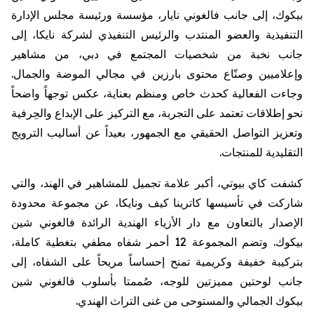
بيكوك
، إلى جانب
فالغوني
نايار
، مؤسسة ورئيسة مجلس الإدارة
التنفيذية والعضو المنتدب والرئيس التنفيذي لشركة
نايكا
، إلى
جانب نخبة من شخصيات المجتمع في دبي، من مشاهير
وإعلاميين وصنّاع محتوى بارزين في مجالي الموضة والجمال.
وجاءت الفعالية كحدث خاص ومنظم بعناية، عكس توجهاً واضحاً
نحو إطلاقات تعتمد على التجربة، مع التركيز على الإبداع والحِرفية
وتعزيز التواصل الحقيقي مع الجمهور، بعيداً عن أساليب الترويج
التقليدية للمنتجات.
كشفت كاي بيوتي، أكبر علامة تجميل للمشاهير في الهند، والتي
شاركت في تأسيسها كاترينا كيف
ونايكا
، عن مجموعة محدودة
الإصدار بالتعاون مع دار الأزياء الهندية الرائدة
فالغوني
شين
بيكوك
. وتضم المجموعة 12 أحمر شفاه مطفي بتغطية كاملة،
بتركيبة خفيفة
وكريمية
تمنح إحساساً مريحاً على الشفاه، إلى
جانب لوحتين مميزتين للوجه، صُممتا بأسلوب
فالغوني
شين
بيكوك
الجمالي والمستوحى من غنى التراث الهندي.