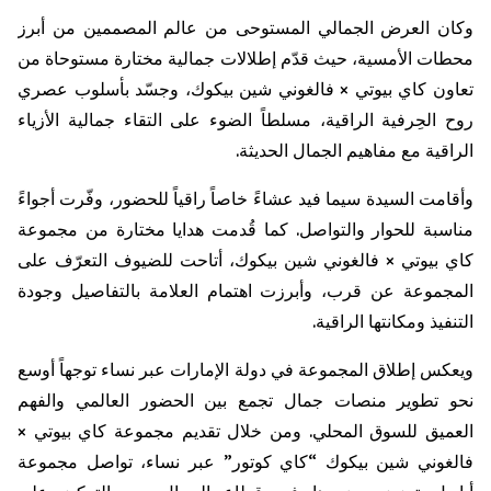
وكان العرض الجمالي المستوحى من عالم المصممين من أبرز
محطات الأمسية، حيث قدّم إطلالات جمالية مختارة مستوحاة من
تعاون كاي بيوتي ×
فالغوني
شين
بيكوك
، وجسّد بأسلوب عصري
روح الحِرفية الراقية، مسلطاً الضوء على التقاء جمالية الأزياء
الراقية مع مفاهيم الجمال الحديثة.
وأقامت السيدة سيما فيد عشاءً خاصاً راقياً للحضور، وفّرت أجواءً
مناسبة للحوار والتواصل. كما قُدمت هدايا مختارة من مجموعة
كاي بيوتي ×
فالغوني
شين
بيكوك
، أتاحت للضيوف التعرّف على
المجموعة عن قرب، وأبرزت اهتمام العلامة بالتفاصيل وجودة
التنفيذ ومكانتها الراقية.
ويعكس إطلاق المجموعة في دولة الإمارات عبر نساء توجهاً أوسع
نحو تطوير منصات جمال تجمع بين الحضور العالمي والفهم
العميق للسوق المحلي. ومن خلال تقديم مجموعة كاي بيوتي ×
فالغوني
شين
بيكوك
“كاي كوتور” عبر نساء، تواصل مجموعة