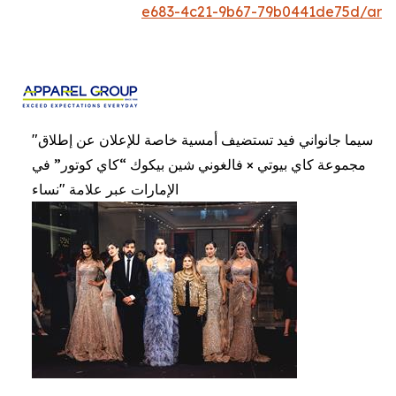
e683-4c21-9b67-79b0441de75d/ar
"سيما جانواني فيد تستضيف أمسية خاصة للإعلان عن إطلاق
مجموعة كاي بيوتي × فالغوني شين بيكوك “كاي كوتور” في
الإمارات عبر علامة "نساء