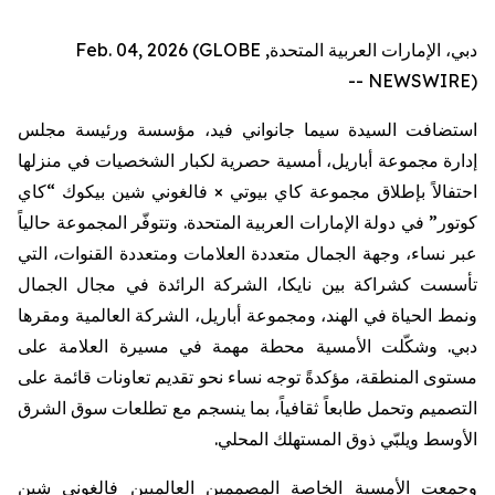
دبي، الإمارات العربية المتحدة, Feb. 04, 2026 (GLOBE
NEWSWIRE) --
استضافت
السيدة
سيما
جانواني
فيد،
مؤسسة
ورئيسة
مجلس
إدارة
مجموعة
أباريل
،
أمسية
حصرية
لكبار
الشخصيات
في
منزلها
احتفالاً
بإطلاق
مجموعة
كاي
بيوتي
×
فالغوني
شين
بيكوك
“
كاي
كوتور
”
في
دولة
الإمارات
العربية
المتحدة
.
وتتوفّر
المجموعة
حالياً
عبر
نساء،
وجهة
الجمال
متعددة
العلامات
ومتعددة
القنوات،
التي
تأسست
كشراكة
بين
نايكا
،
الشركة
الرائدة
في
مجال
الجمال
ونمط
الحياة
في
الهند،
ومجموعة
أباريل
،
الشركة
العالمية
ومقرها
دبي
.
وشكّلت
الأمسية
محطة
مهمة
في
مسيرة
العلامة
على
مستوى
المنطقة،
مؤكدةً
توجه
نساء
نحو
تقديم
تعاونات
قائمة
على
التصميم
وتحمل
طابعاً
ثقافياً،
بما
ينسجم
مع
تطلعات
سوق
الشرق
الأوسط
ويلبّي
ذوق
المستهلك
المحلي
.
وجمعت الأمسية الخاصة المصممين العالميين
فالغوني
شين