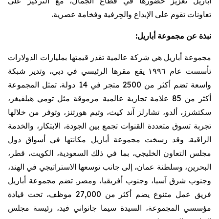
أباريل
تعزيز حضورها في قطاع الجمال، مع التركيز على
تعاونات
تقوم على الإبداع والحِرفية وفخامة عصرية
.
نبذة
عن
مجموعة
أباريل
:
مجموعة
أباريل
هي
شركة
عالمية
تقدر
قيمتها
بمليارات
الدولارات
تأسست
عام
١٩٩٦
يقع
مقرها
الرئيسي
في
دبي،
وتدير
شبكة
واسعة
تضم
أكثر
من
2500
متجر
في
14
دولة
.
تمثل
المجموعة
أكثر
من
85
علامة
تجارية
عالمية
مرموقة
مثل
تومي
هيلفيغر
،
سكتشرز
،
ألدو
،
تشارلز
آند
كيث،
وتيم
هورتنز
،
وتوفر
من
خلالها
تجربة
تسوق
متعددة
القنوات
تجمع
بين
الجودة،
الابتكار،
والخدمة
الراقية
.
وقد
رسخت
مجموعة
أباريل
مكانتها
في
أسواق
دول
مجلس
التعاون
الخليجي،
بما
في
ذلك
السعودية،
الكويت،
قطر،
البحرين،
وسلطنة
عمان،
إلى
جانب
توسعها
الاستراتيجي
في
الهند،
وجنوب
شرق
آسيا،
وجنوب
أفريقيا،
ومصر
.
تضم
مجموعة
أباريل
فريق
عمل
متنوع
يضم
أكثر
من
27,000
موظف،
تحت
قيادة
مؤسسي
المجموعة،
السيدة
سيما
جانواني
فيد،
رئيسة
مجلس